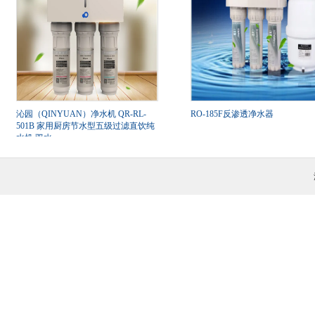
沁园（QINYUAN）净水机 QR-RL-
RO-185F反渗透净水器
501B 家用厨房节水型五级过滤直饮纯
水机 双水